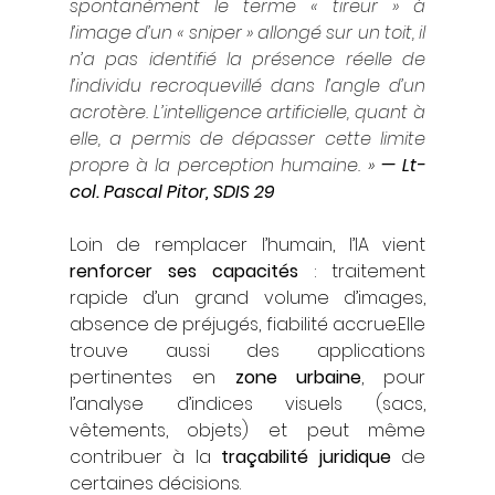
spontanément le terme « tireur » à 
l’image d’un « sniper » allongé sur un toit, il 
n’a pas identifié la présence réelle de 
l’individu recroquevillé dans l’angle d’un 
acrotère. L’intelligence artificielle, quant à 
elle, a permis de dépasser cette limite 
propre à la perception humaine.
 »
— Lt-
col. Pascal Pitor, SDIS 29
Loin de remplacer l’humain, l’IA vient 
renforcer ses capacités
 : traitement 
rapide d’un grand volume d’images, 
absence de préjugés, fiabilité accrue.Elle 
trouve aussi des applications 
pertinentes en 
zone urbaine
, pour 
l’analyse d’indices visuels (sacs, 
vêtements, objets) et peut même 
contribuer à la 
traçabilité juridique
 de 
certaines décisions.