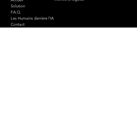
Solution
F.A.Q.
Les Humains derrière l'IA
Contact